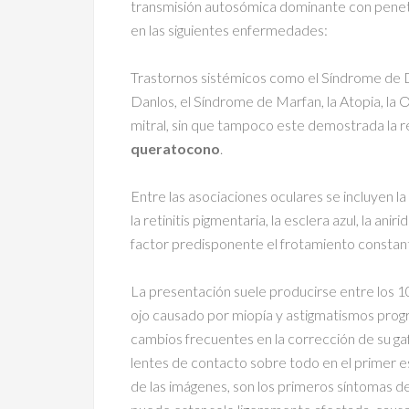
transmisión autosómica dominante con penet
en las siguientes enfermedades:
Trastornos sistémicos como el Síndrome de D
Danlos, el Síndrome de Marfan, la Atopia, la O
mitral, sin que tampoco este demostrada la re
queratocono
.
Entre las asociaciones oculares se incluyen la
la retinitis pigmentaria, la esclera azul, la ani
factor predisponente el frotamiento constant
La presentación suele producirse entre los 10
ojo causado por miopía y astigmatismos progr
cambios frecuentes en la corrección de su ga
lentes de contacto sobre todo en el primer e
de las imágenes, son los primeros síntomas d