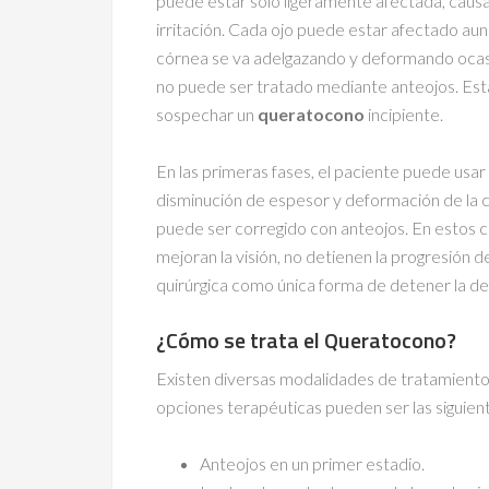
puede estar solo ligeramente afectada, causa
irritación. Cada ojo puede estar afectado aun
córnea se va adelgazando y deformando oca
no puede ser tratado mediante anteojos. Esta
sospechar un
queratocono
incipiente.
En las primeras fases, el paciente puede usa
disminución de espesor y deformación de la c
puede ser corregido con anteojos. En estos ca
mejoran la visión, no detienen la progresión d
quirúrgica como única forma de detener la de
¿Cómo se trata el Queratocono?
Existen diversas modalidades de tratamiento 
opciones terapéuticas pueden ser las siguient
Anteojos en un primer estadio.