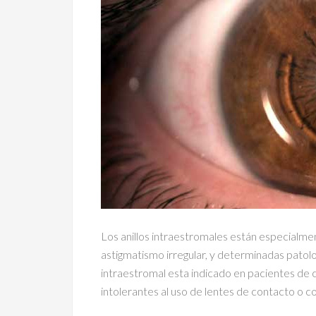
Los anillos intraestromales están especialmen
astigmatismo irregular, y determinadas patolo
intraestromal esta indicado en pacientes de
intolerantes al uso de lentes de contacto o 