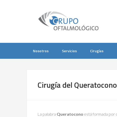
Nosotros
Servicios
Cirugías
Cirugía del Queratocono
La palabra
Queratocono
está formada por d