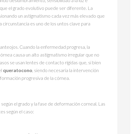
ndo deslumbramiento, sensibilidad a la luz e
que el grado evolutivo puede ser diferente. La
sionando un astigmatismo cada vez más elevado que
 circunstancia es uno de los untos clave para
r anteojos. Cuando la enfermedad progresa, la
órnea causa un alto astigmatismo irregular que no
sos se usan lentes de contacto rígidas que, si bien
el
queratocono
, siendo necesaria la intervención
formación progresiva de la córnea.
según el grado y la fase de deformación corneal. Las
es según el caso: