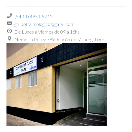
:
(54 11) 4951-9712
:
grupoftalmologico@gmail.com
: De Lunes a Viernes de 09 a 16hs.
: Nemesio Pérez 789, Rincón de Milberg. Tigre.